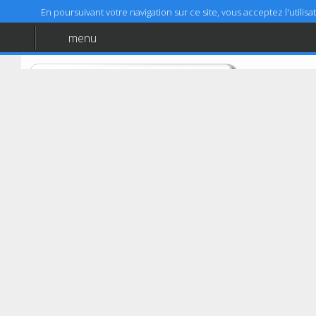
En poursuivant votre navigation sur ce site, vous acceptez l'utili
menu
Accueil
Aide
Mentions légales
Romainville
AUTOVISION ROMAINVILLE (69 BLD E. BRANLY)
69-71 boulevard Edouard Branly
93230
Romainville
01 42 87 58 58
01 48 70 21 97
Coordonnées GPS :
48,872901 (48°52'22,44")
Latitude :
2,440124 (2°26'24,45")
Longitude :
Cet établissement autorise le paiement en ligne