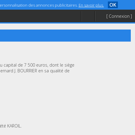
OK
 personnalisation des annonces publicitaires.
En savoir plus.
[ Connexion ]
u capital de 7 500 euros, dont le siège
Bernard J. BOURRIER en sa qualité de
iété KAROIL.