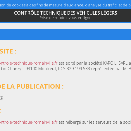
sation de cookies à des fins de mesure d'audience, d'analyse du trafic, et de
CONTRÔLE TECHNIQUE DES VÉHICULES LÉGERS
Prise de rendez-vous en ligne
ITE :
ntrole-technique-romainville.fr
est édité par la société KAROIL, SARL a
7, bd Chanzy – 93100 Montreuil, RCS 329 199 533 représentée par M. 
E LA PUBLICATION :
ER
:
ntrole-technique-romainville.fr
est hébergé sur les serveurs de la soc