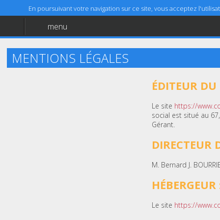
En poursuivant votre navigation sur ce site, vous acceptez l'utili
menu
Accueil
Aide
MENTIONS LÉGALES
Mentions légales
ÉDITEUR DU S
Le site
https://www.co
social est situé au 6
Gérant.
DIRECTEUR D
M. Bernard J. BOURRI
HÉBERGEUR 
Le site
https://www.co